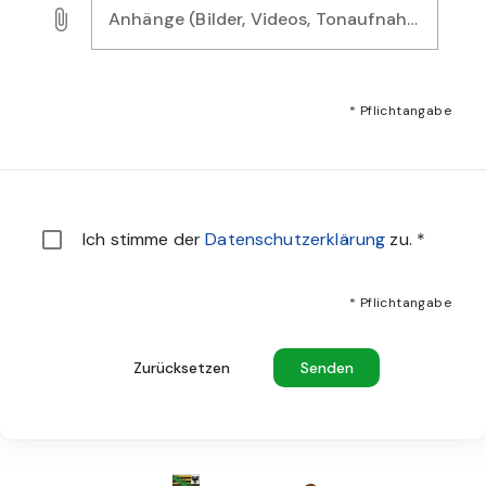
Anhänge (Bilder, Videos, Tonaufnahmen)*
Laden Sie Bilder, Audio- oder Videodateien als Nachweis f
* Pflichtangabe
Sie müssen den Datenschutzbestimmungen zustimmen u
Ich stimme der
Datenschutzerklärung
zu.
*
* Pflichtangabe
Zurücksetzen
Senden