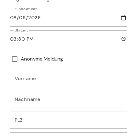
Funddatum*
Uhrzeit
Geben Sie das Datum ein, an dem Sie die Art beobachtet h
Geben Sie die Uhrzeit der Beobachtung ein
Wählen Sie diese Option, wenn Sie Ihre persönlichen Daten 
Anonyme Meldung
Persönliche Angaben
Vorname
Geben Sie Ihren Vornamen ein
Nachname
Geben Sie Ihren Nachnamen ein
PLZ
Geben Sie Ihre Postleitzahl ein (5 Ziffern)