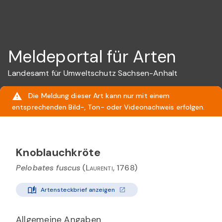
Meldeportal für Arten
Landesamt für Umweltschutz Sachsen-Anhalt
Die Meldung dieser Art kann nur mit einem
entsprechenden Bild-, Ton- oder Videonachweis erfolgen.
Knoblauchkröte
Pelobates fuscus
(Laurenti, 1768)
Artensteckbrief anzeigen
Allgemeine Angaben