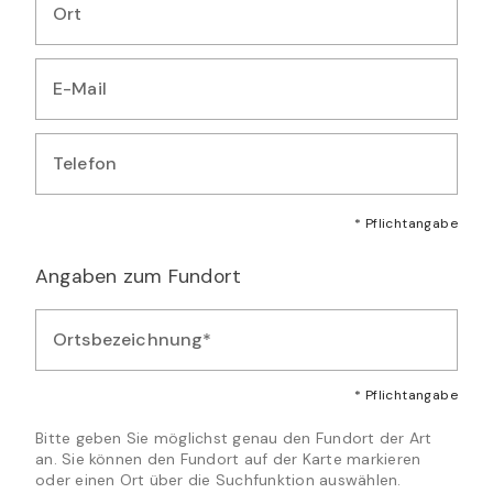
Ort
Geben Sie Ihren Wohnort ein
E-Mail
Geben Sie Ihre E-Mail-Adresse ein
Telefon
Geben Sie Ihre Telefonnummer ein
* Pflichtangabe
Angaben zum Fundort
Ortsbezeichnung*
Geben Sie eine beschreibende Ortsbezeichnung für den Fund
* Pflichtangabe
Bitte geben Sie möglichst genau den Fundort der Art
an. Sie können den Fundort auf der Karte markieren
oder einen Ort über die Suchfunktion auswählen.