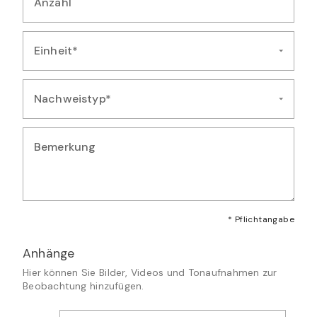
Anzahl
Geben Sie die Anzahl der beobachteten Exemplare ein
Einheit*
Wählen Sie die Einheit für die Mengenangabe aus
Nachweistyp*
Wählen Sie die Art des Nachweises für diese Beobachtung au
Bemerkung
Geben Sie zusätzliche Bemerkungen oder Details zur Artmeld
* Pflichtangabe
Anhänge
Hier können Sie Bilder, Videos und Tonaufnahmen zur
Beobachtung hinzufügen.