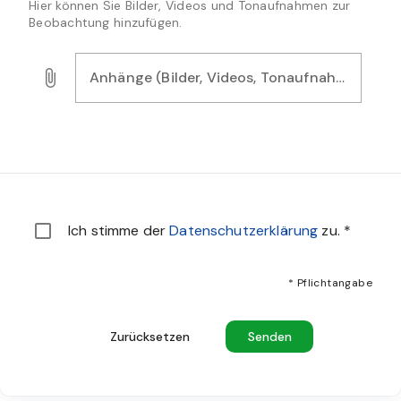
Hier können Sie Bilder, Videos und Tonaufnahmen zur
Beobachtung hinzufügen.
Anhänge (Bilder, Videos, Tonaufnahmen)
Laden Sie Bilder, Audio- oder Videodateien als Nachweis f
Sie müssen den Datenschutzbestimmungen zustimmen u
Ich stimme der
Datenschutzerklärung
zu.
*
* Pflichtangabe
Zurücksetzen
Senden