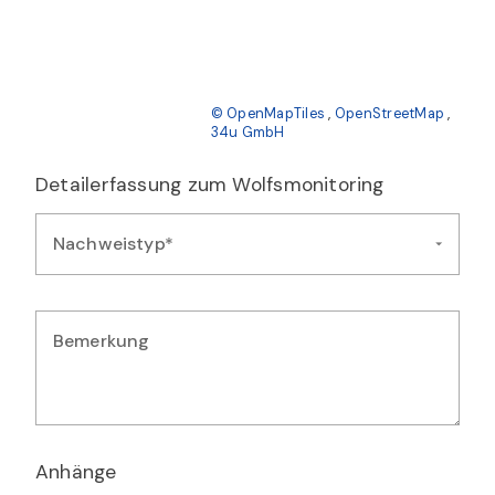
© OpenMapTiles
,
OpenStreetMap
,
34u GmbH
Detailerfassung zum Wolfsmonitoring
Nachweistyp*
Bemerkung
Geben Sie zusätzliche Bemerkungen oder Details zur Artmeld
Anhänge