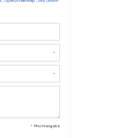
s
,
OpenStreetMap
,
34u GmbH
* Pflichtangabe