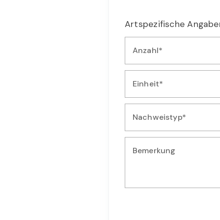
Artspezifische Angabe
Anzahl*
Geben Sie die Anzahl der b
Einheit*
Wählen Sie die Einheit für 
Nachweistyp*
Wählen Sie die Art des Nach
Bemerkung
Geben Sie zusätzliche Bemer