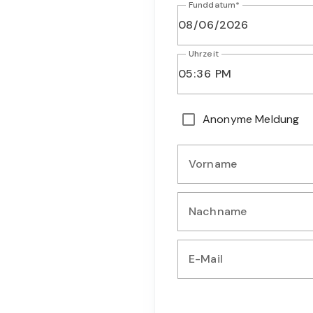
Funddatum*
Uhrzeit
Geben Sie das Datum ein, a
Geben Sie die Uhrzeit der B
Wählen Sie diese Option, we
Anonyme Meldung
Persönliche Angaben
Vorname
Geben Sie Ihren Vornamen e
Nachname
Geben Sie Ihren Nachnamen 
E-Mail
Geben Sie Ihre E-Mail-Adres