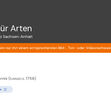
für Arten
z Sachsen-Anhalt
ann nur mit einem entsprechenden Bild-, Ton- oder Videonachweis 
rnis
(Linnaeus, 1758)
n