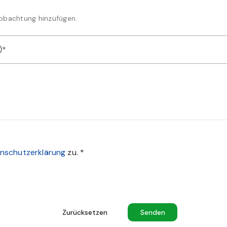
Beobachtung hinzufügen.
)*
der Videodateien als Nachweis für Ihre Artmeldung hoch
utzbestimmungen zustimmen um das Formular abzusenden
nschutzerklärung
zu.
*
Zurücksetzen
Senden