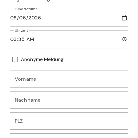
Funddatum*
Uhrzeit
Geben Sie das Datum ein, an dem Sie die Art beobachtet h
Geben Sie die Uhrzeit der Beobachtung ein
Wählen Sie diese Option, wenn Sie Ihre persönlichen Daten 
Anonyme Meldung
Persönliche Angaben
Vorname
Geben Sie Ihren Vornamen ein
Nachname
Geben Sie Ihren Nachnamen ein
PLZ
Geben Sie Ihre Postleitzahl ein (5 Ziffern)