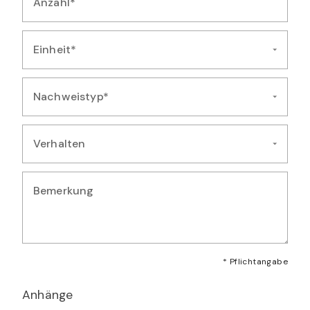
Anzahl*
Geben Sie die Anzahl der beobachteten Exemplare ein
Einheit*
Wählen Sie die Einheit für die Mengenangabe aus
Nachweistyp*
Wählen Sie die Art des Nachweises für diese Beobachtung au
Verhalten
Wählen Sie das Verhalten der beobachteten Art aus
Bemerkung
Geben Sie zusätzliche Bemerkungen oder Details zur Artmeld
* Pflichtangabe
Anhänge