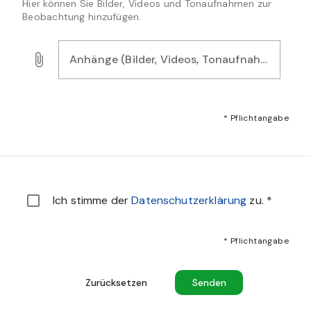
Hier können Sie Bilder, Videos und Tonaufnahmen zur
Beobachtung hinzufügen.
Anhänge (Bilder, Videos, Tonaufnahmen)*
Laden Sie Bilder, Audio- oder Videodateien als Nachweis f
* Pflichtangabe
Sie müssen den Datenschutzbestimmungen zustimmen u
Ich stimme der
Datenschutzerklärung
zu.
*
* Pflichtangabe
Zurücksetzen
Senden