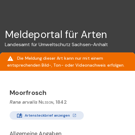
Meldeportal für Arten
Landesamt für Umweltschutz Sachsen-Anhalt
Die Meldung dieser Art kann nur mit einem
entsprechenden Bild-, Ton- oder Videonachweis erfolgen.
Moorfrosch
Rana arvalis
Nilsson, 1842
Artensteckbrief anzeigen
Allgemeine Angaben