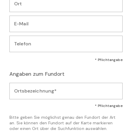
Ort
Geben Sie Ihren Wohnort ein
E-Mail
Geben Sie Ihre E-Mail-Adresse ein
Telefon
Geben Sie Ihre Telefonnummer ein
* Pflichtangabe
Angaben zum Fundort
Ortsbezeichnung*
Geben Sie eine beschreibende Ortsbezeichnung für den Fund
* Pflichtangabe
Bitte geben Sie möglichst genau den Fundort der Art
an. Sie können den Fundort auf der Karte markieren
oder einen Ort über die Suchfunktion auswählen.